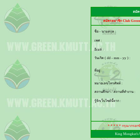
สมัค
สมัครสมาชิก Club Green 
ชื่อ - นามสกุล :
เพศ :
อีเมล์ :
วันเกิด ( dd - mm - yy ) :
ที่อยู่ :
หมายเลขโทรศัพท์ :
สถานศึกษา / สถานที่ทำงาน :
รู้จักเว็บไซต์นี้จาก :
* * * * * กรุณากรอกข
King Mongkut's 