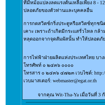
ที่มีหม้อแปลงลดแรงดันเหลือเพียง 8 - 12
ปลอดภัยของตัวท่านและบุคคลอื่น
การกดสวิตช์กริ่งประตูหรือสวิตช์ทุกชนิ
เคาะ เพราะถ้าเกิดมีกระแสรั่วไหล กล้า
หลุดออกจากจุดสัมผัสนั้น ทำให้ปลอดภัยยิ
การไฟฟ้าฝ่ายผลิตแห่งประเทศไทย บาง
โทรศัพท์ ๐ ๒๔๓๖ ๐๐๐๐
โทรสาร ๐ ๒๔๓๖ ๔๗๒๓ เวบไซต์: http://
เวบมาสเตอร์: webmaster@egat.or.th
จากคุณ Wit-Tha-Ya เมื่อวันที่ 3