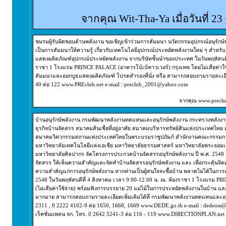
จากคุณ Wit-Tha-Ya เมื่อวันที่ 2
ชมรมผู้รับผิดชอบด้านพลังงาน ขอเชิญเข้าร่วมการสัมมนา นวัตกรรมอุปกรณ์อนุรักษ์พ
เป็นการสัมมนาให้ความรู้ เกี่ยวกับเทคโนโลยีอุปกรณ์ประหยัดพลังงานใหม่ ๆ สำหรั
แสดงผลิตภัณฑ์อุปกรณ์ประหยัดพลังงาน จากบริษัทชั้นนำของประเทศ ในวันพฤหัสบดีท
ราชา 1 โรงแรม PRINCE PALACE (อาคารโบ้เบ้ทาวเวอร์) กรุงเทพ โดยไม่เสียค่าใช้จ่าย
สัมมนาและออกบูธแสดงผลิตภัณฑ์ โปรดสำรองที่นั่ง หรือ สามารถสอบถามรายละเอียดเ
40 ต่อ 122 www.PREclub.net e-mail : preclub_2001@yahoo.com
จากคุณ www.preclub
บ้านอนุรักษ์พลังงาน กรมพัฒนาพลังงานทดแทนและอนุรักษ์พลังงาน กระทรวงพลังงา
ธุรกิจบ้านจัดสรร สมาคมสินเชื่อที่อยู่อาศัย สมาคมบริหารทรัพย์สินแห่งประเทศ
สมาคมวิศวกรรมสถานแห่งประเทศไทยในพระบรมราชูปถัมภ์ สำนักงานคณะกรรมการคุ
มหาวิทยาลัยเทคโนโลยีแห่งเอเชีย มหาวิทยาลัยธรรมศาสตร์ มหาวิทยาลัยพระจอมเ
มหาวิทยาลัยศิลปากร จัดโครงการประกวดบ้านจัดสรรอนุรักษ์พลังงาน ปี พ.ศ. 2548 ข
จัดสรร ให้เห็นความสำคัญและจัดทำบ้านจัดสรรอนุรักษ์พลังงาน และ เพื่อกระตุ้นจิตสำ
ความสำคัญแก่การอนุรักษ์พลังงาน หากท่านเป็นผู้สนใจจะซื้อบ้าน พลาดไม่ได้ในการเข
2548 ในวันพฤหัสบดีที่ 4 สิงหาคม เวลา 9.00-12.00 น. ณ. ห้องราชา 1 โรงแรม P
(ไม่เสียค่าใช้จ่าย) พร้อมฟังการบรรยาย 20 แม่ไม้ในการประหยัดพลังงานในบ้าน แ
มากมาย สามารถสอบถามรายละเอียดเพิ่มเติมได้ที่ กรมพัฒนาพลังงานทดแทนและอนุรั
2311 , 0 2222 4102-9 ต่อ 1650, 1668, 1669 www.DEDE.go.th e-mail : dedeoss@d
เร็คชั่นแพลน จก. โทร. 0 2642 5241-3 ต่อ 116 - 119 www.DIRECTIONPLAN.net e