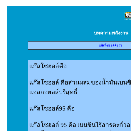
บทความพลังงาน
แก๊สโซฮอล์คือ ??
แก๊สโซฮอล์คือ
แก๊สโซฮอล์ คือส่วนผสมของน้ำมันเบนซิ
แอลกอฮอล์บริสุทธิ์
แก๊สโซฮอล์95 คือ
แก๊สโซฮอล์ 95 คือ เบนซินไร้สารตะกั่วอ