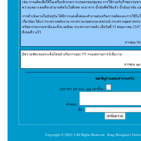
เช่น การผลิตเพื่อใช้ในเครื่องจักรกลการเกษตรของชุมชน การใช้ร่วมกับก๊าซธรรมชาต
ความเหมาะสมที่จะนำมาผลิตไบโอดีเซล จะมาจาก น้ำมันพืชใช้แล้ว น้ำมันปาล์ม และไ
การดำเนินงานในปัจจุบัน ได้มีการแต่งตั้งคณะทำงานส่งเสริมการผลิตและการใช้ไบโอ
เกี่ยวข้อง ได้แก่ กระทรวงพลังงาน กระทรวงเกษตรและสหกรณ์ กระทรวงอุตสาหก
ทรัพยากรธรรมชาติและสิ่งแวดล้อม กระทรวงการคลัง เมื่อวันที่ 13 พฤษภาคม 2547
ดีเซลที่วางไว้
จากคุณ Wit
มีความชัดเจนประเด็นไหนบ้างกับการออก TV กรองสถานการร์เมื่อวาน
จากคุณ agri
ขอเชิญร่วมตอบคำถามครับ
รูปภาพ (.gif และ .jpg เท่านั้น) :
คำตอบ :
ชื่อ :
Copyright © 2002-3 All Rights Reserved. King Mongkut's Unive