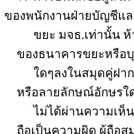
ของพนักงานฝ่ายบัญชีแ
ขยะ มจธ.เท่านั้น ห
ของธนาคารขยะหรือบุค
ใดๆลงในสมุดคู่ฝา
หรือลายลักษณ์อักษรใ
ไม่ได้ผ่านความเห็
ถือเป็นความผิด ผู้ถือส