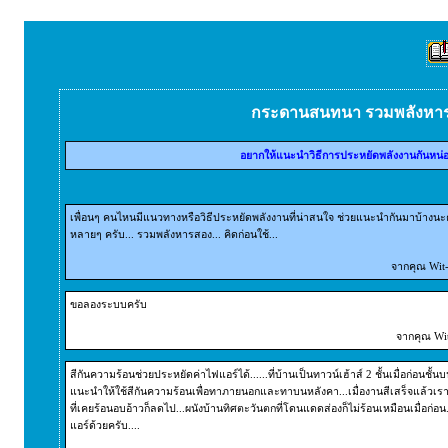
กระดานสนทนา รวมพลังหา
อยากให้แนะนำวิธีการประหยัดพลังงานกันหน่
เพื่อนๆ คนไหนมีแนวทางหรือวิธีประหยัดพลังงานที่น่าสนใจ ช่วยแนะนำกันมาบ้างนะคร
หลายๆ ครับ... รวมพลังหารสอง... คิดก่อนใช้...
จากคุณ Wit-
ขอลองระบบครับ
จากคุณ Wit
สีกันความร้อนช่วยประหยัดค่าไฟแอร์ได้......ที่บ้านเป็นทาวน์เฮ้าส์ 2 ชั้นเมื่อก่อนชั
แนะนำให้ใช้สีกันความร้อนเพื่อทาภายนอกและทาบนหลังคา...เมื่องานสีเสร็จแล้วเราก็
ที่เคยร้อนอบอ้าวก็ลดไป...ผนังบ้านทิศตะวันตกที่โดนแดดส่องก็ไม่ร้อนเหมือนเมื่อก่อ
แอร์ด้วยครับ....