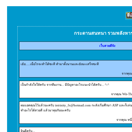
กระดานสนทนา รวมพลังหา
เว็บสวยดีจัง
เฮ้อ.....เมื่อไรจะทำได้ซะที ทำมาตั้งนานและยังมะเสร็จซะที
จากคุณ 
เป็นกำลังใจให้ครับ จากทีมงาน... มีปัญหาอะไรแนะนำได้ครับ... ^-^
จากคุณ Wit-Tha
ผมแอดคุณไว้แล้วนะครับ intrinity_fx@hotmail.com กะลังเริ่มศึกษา ASP และก็เล่น
ทำอะไรได้สวยดี แล้วมาคุยกันนะครับ
จากคุณ หนึ่
ยินดีครับ...