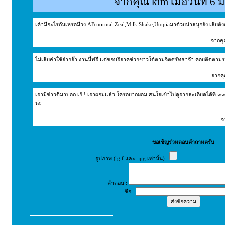
จากคุณ kim เมื่อวันที่ 
เค้ามีอะไรกันเหรอมีวง AB normal,Zeal,Milk Shake,Utopiaมาด้วยน่าสนุกจัง เสียตังค
จากคุ
ไม่เสียค่าใช้จ่ายจ๊า งานนี้ฟรี แต่ขอบริจาคช่วยชาวใต้ตามจิตศรัทธาจ๊า คอยติดตาม
จากคุ
เรามีข่าวดีมาบอก เย้ ! เราผอมแล้ว ใครอยากผอม สนใจเข้าไปดูรายละเอียดได้ที่
น่ะ
จ
ขอเชิญร่วมตอบคำถามครับ
รูปภาพ (.gif และ .jpg เท่านั้น) :
คำตอบ :
ชื่อ :