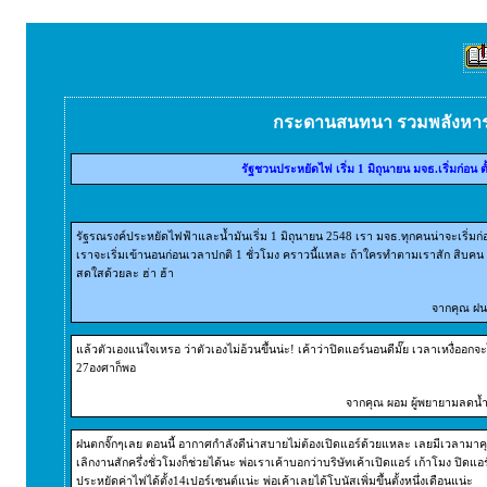
กระดานสนทนา รวมพลังหา
รัฐชวนประหยัดไฟ เริ่ม 1 มิถุนายน มจธ.เริ่มก่อน ตั้
รัฐรณรงค์ประหยัดไฟฟ้าและน้ำมันเริ่ม 1 มิถุนายน 2548 เรา มจธ.ทุกคนน่าจะเริ่มก่อน
เราจะเริ่มเข้านอนก่อนเวลาปกติ 1 ชั่วโมง คราวนี้แหละ ถ้าใครทำตามเราสัก สิบคน ก
สดใสด้วยละ ฮ่า ฮ้า
จากคุณ ฝน 
แล้วตัวเองแน่ใจเหรอ ว่าตัวเองไม่อ้วนขึ้นน่ะ! เค้าว่าปิดแอร์นอนดีมั๊ย เวลาเหงื่ออก
27องศาก็พอ
จากคุณ ผอม ผู้พยายามลดน้ำห
ฝนตกจั๊กๆเลย ตอนนี้ อากาศกำลังดีน่าสบายไม่ต้องเปิดแอร์ด้วยแหละ เลยมีเวลามาคุ
เลิกงานสักครึ่งชั่วโมงก็ช่วยได้นะ พ่อเราเค้าบอกว่าบริษัทเค้าเปิดแอร์ เก้าโมง ปิ
ประหยัดค่าไฟได้ตั้ง14เปอร์เซนต์แน่ะ พ่อเค้าเลยได้โบนัสเพิ่มขึ้นตั้งหนึ่งเดือนแน่ะ