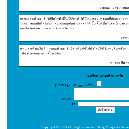
จากคุณ กมลชนก คณะวิท
แต่แม่เราเค้าบอกว่า ให้ปิดไฟฟ้าที่ไม่ใช้ใครทำได้ให้ดวงละบาท ตอนนี้น้องสาวเรา
ไม่พอมาแอบปิดไฟห้องเราตอนเผลอหลับด้วยแหละ ได้เบี้ยเลี้ยงเพิ่มวันละเจ็ดบาท เราล
ออนไลน์แล้วนะ น่าจะช่วยได้นะ หรือว่าไง
จากคุณ
แฟนเราเค้าอยู่ไฟฟ้านะเธอเค้าบอกว่า ปิดเครื่องใช้ไฟฟ้าโดยใช้รีโมทเปลืองพลังงานแ
ไฟฟ้าไว้ตลอดเวลา เดี๋ยวเปลือง
จากคุณ นิด จุ
ขอเชิญร่วมตอบคำถามครับ
รูปภาพ (.gif และ .jpg เท่านั้น) :
คำตอบ :
ชื่อ :
Copyright © 2002-3 All Rights Reserved. King Mongkut's Unive