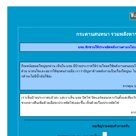
กระดานสนทนา รวมพลังหา
มจธ.ชักชวนให้ประหยัดพลังงานตามนโยบ
ถึงมดน้อยมดใหญ่ทุกท่าน เห็นใน มจธ.มีป้ายประกาศให้ร่วมใจลดใช้พลังงานสนองน
ด้วย น่าสนใจและอยากให้ทุกคนร่วมมือ เราว่าปัญหาด้านพลังงานเป็นเรื่องใหญ่นะ ไม่ร
กลัวจะไม่มีน้ำมันใช้อ่ะ
จากคุณ ปอ
เราเห็นป้ายประกาศแล้วล่ะ แต่เราเห็น มจธ.ปิดไฟ ปิดแอร์ตอนกลางวันตั้งแต่เที่ยงว
ช่วงกลางคืนเพิ่มด้วยเผื่อจะประหยัดไฟเยอะขึ้น เห็นด้วยเรื่องประหยัดไฟ
จาก
ขอเชิญร่วมตอบคำถามครับ