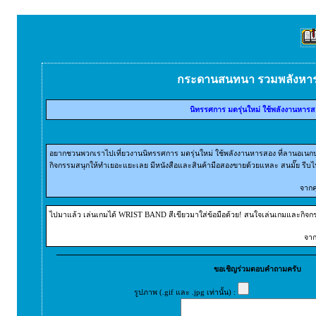
กระดานสนทนา รวมพลังหา
นิทรรศการ มดรุ่นใหม่ ใช้พลังงานหารส
อยากชวนพวกเราไปเที่ยวงานนิทรรศการ มดรุ่นใหม่ ใช้พลังงานหารสอง ที่ลานอเนกประ
กิจกรรมสนุกให้ทำเยอะแยะเลย มีหนังสือและสินค้ามือสองขายด้วยแหละ สนมั๊ย รีบไ
จากค
ไปมาแล้ว เล่นเกมได้ WRIST BAND สีเขียวมาใส่ข้อมือด้วย! สนใจเล่นเกมและกิจกรรมอื่น
จาก
ขอเชิญร่วมตอบคำถามครับ
รูปภาพ (.gif และ .jpg เท่านั้น) :