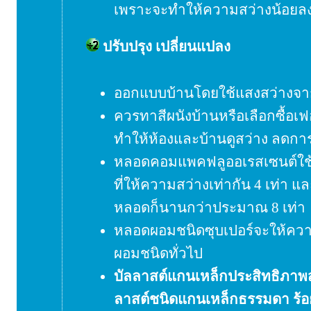
เพราะจะทำให้ความสว่างน้อยล
ปรับปรุง เปลี่ยนแปลง
ออกแบบบ้านโดยใช้แสงสว่างจาก
ควรทาสีผนังบ้านหรือเลือกซื้อเฟอร
ทำให้ห้องและบ้านดูสว่าง ลดก
หลอดคอมแพคฟลูออเรสเซนต์ใช้
ที่ให้ความสว่างเท่ากัน 4 เท่า 
หลอดก็นานกว่าประมาณ 8 เท่า
หลอดผอมชนิดซุบเปอร์จะให้ควา
ผอมชนิดทั่วไป
บัลลาสต์แกนเหล็กประสิทธิภาพส
ลาสต์ชนิดแกนเหล็กธรรมดา ร้อ