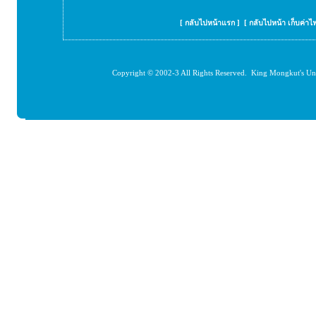
[
กลับไปหน้าแรก
] [
กลับไปหน้า เก็บค่าไ
Copyright © 2002-3 All Rights Reserved. King Mongkut's Un