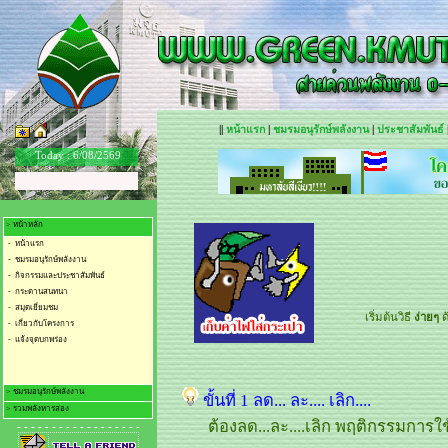
||
หน้าแรก
|
ชมรมอนุรักษ์พลังงาน
|
ประชาสัมพันธ์
Today :
6/08/2569
> หน้าหลัก
- หน้าแรก
- ชมรมอนุรักษ์พลังงาน
- กิจกรรมและประชาสัมพันธ์
- กระดานสนทนา
- สมุดเยี่ยมชม
เริ่มต้นวิธี
ง่ายๆ
ด
- เกี่ยวกับโครงการ
- แจ้งจุดบกพร่อง
> ชมรมอนุรักษ์พลังงาน
ขั้นที่ 1 ลด... ละ.... เลิก....
> รวมพลังหารสอง
- ชมรมอนุรักษ์พลังงาน
ต้องลด...ละ....เลิก พฤติกรรมการใ
- - - - - - - - - - - - - - - - - -
- การจัดการการใช้ไฟฟ้า
- เก็บค่าไฟใส่กระเป๋า
- การจัดการการใช้น้ำ
- รวมพลัง.. น้ำหารสอง