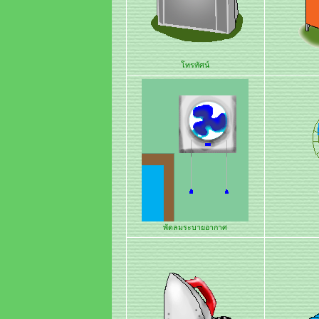
โทรทัศน์
พัดลมระบายอากาศ