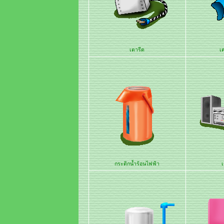
เตารีด
เค
กระติกน้ำร้อนไฟฟ้า
เ