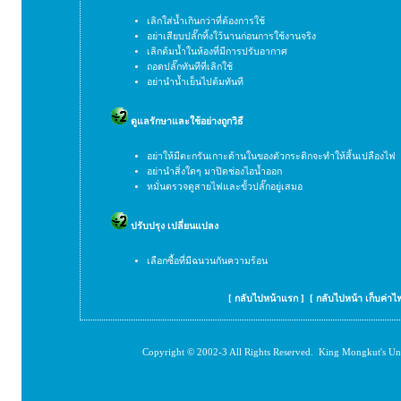
เลิกใส่น้ำเกินกว่าที่ต้องการใช้
อย่าเสียบปลั๊กทิ้งใว้นานก่อนการใช้งานจริง
เลิกต้มน้ำในห้องที่มีการปรับอากาศ
ถอดปลั๊กทันทีที่เลิกใช้
อย่านำน้ำเย็นไปต้มทันที
ดูแลรักษาและใช้อย่างถูกวิธี
อย่าให้มีตะกรันเกาะด้านในของตัวกระติกจะทำให้สิ้นเปลืองไฟ
อย่านำสิ่งใดๆ มาปิดช่องไอน้ำออก
หมั่นตรวจดูสายไฟและขั้วปลั๊กอยู่เสมอ
ปรับปรุง เปลี่ยนแปลง
เลือกซื้อที่มีฉนวนกันความร้อน
[
กลับไปหน้าแรก
] [
กลับไปหน้า เก็บค่าไ
Copyright © 2002-3 All Rights Reserved. King Mongkut's Un