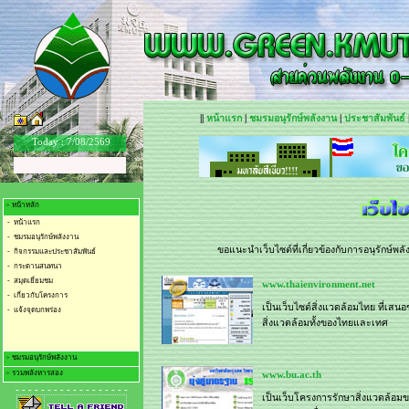
||
หน้าแรก
|
ชมรมอนุรักษ์พลังงาน
|
ประชาสัมพันธ์
Today :
7/08/2569
> หน้าหลัก
- หน้าแรก
- ชมรมอนุรักษ์พลังงาน
ขอแนะนำเว็บไซต์ที่เกี่ยวข้องกับการอนุรักษ์
- กิจกรรมและประชาสัมพันธ์
- กระดานสนทนา
- สมุดเยี่ยมชม
www.thaienvironment.net
- เกี่ยวกับโครงการ
เป็นเว็บไซต์สิ่งแวดล้อมไทย ที่เสนอ
- แจ้งจุดบกพร่อง
สิ่งแวดล้อมทั้งของไทยและเทศ
> ชมรมอนุรักษ์พลังงาน
> รวมพลังหารสอง
www.bu.ac.th
- ชมรมอนุรักษ์พลังงาน
- - - - - - - - - - - - - - - - - -
- การจัดการการใช้ไฟฟ้า
- เก็บค่าไฟใส่กระเป๋า
เป็นเว็บโครงการรักษาสิ่งแวดล้อม
- การจัดการการใช้น้ำ
- รวมพลัง.. น้ำหารสอง