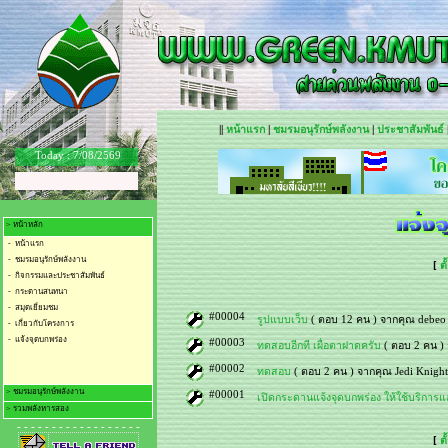
||
หน้าแรก
|
ชมรมอนุรักษ์พลังงาน
|
ประชาสัมพันธ์
Today :
7/08/2569
> หน้าหลัก
- หน้าแรก
- ชมรมอนุรักษ์พลังงาน
[
ตั
- กิจกรรมและประชาสัมพันธ์
- กระดานสนทนา
- สมุดเยี่ยมชม
#00004
รูปแบบเว็บ
( ตอบ 12 คน ) จากคุณ debeo ว
- เกี่ยวกับโครงการ
- แจ้งจุดบกพร่อง
#00003
ทดสอบอีกที เผื่อตาฝาดครับ
( ตอบ 2 คน ) จ
#00002
ทดสอบ
( ตอบ 2 คน ) จากคุณ Jedi Knight R
> ชมรมอนุรักษ์พลังงาน
#00001
เปิดกระดานแจ้งจุดบกพร่อง ให้ใช้บริการแล
> รวมพลังหารสอง
- ชมรมอนุรักษ์พลังงาน
- - - - - - - - - - - - - - - - - -
- การจัดการการใช้ไฟฟ้า
- เก็บค่าไฟใส่กระเป๋า
[
ตั
- การจัดการการใช้น้ำ
- รวมพลัง.. น้ำหารสอง