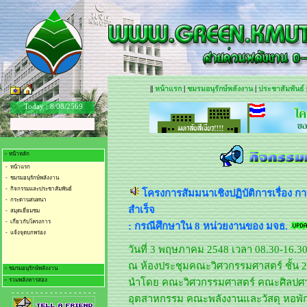
||
หน้าแรก
|
ชมรมอนุรักษ์พลังงาน
|
ประชาสัมพันธ์
Today :
8/08/2569
> หน้าหลัก
- หน้าแรก
- ชมรมอนุรักษ์พลังงาน
- กิจกรรมและประชาสัมพันธ์
โครงการสัมมนาเชิงปฏิบัติการเรื่อง 
- กระดานสนทนา
สำเร็จ
- สมุดเยี่ยมชม
- เกี่ยวกับโครงการ
: กรณีศึกษาใน 8 หน่วยงานของ มจธ.
- แจ้งจุดบกพร่อง
วันที่ 3 พฤษภาคม 2548 เวลา 08.30-16.30
ณ ห้องประชุมคณะวิศวกรรมศาสตร์ ชั้น 
> ชมรมอนุรักษ์พลังงาน
> รวมพลังหารสอง
นำโดย คณะวิศวกรรมศาสตร์ คณะศิลปศาส
- ชมรมอนุรักษ์พลังงาน
- - - - - - - - - - - - - - - - - -
- การจัดการการใช้ไฟฟ้า
- เก็บค่าไฟใส่กระเป๋า
อุตสาหกรรม คณะพลังงานและวัสดุ หอพัก
- การจัดการการใช้น้ำ
- รวมพลัง.. น้ำหารสอง