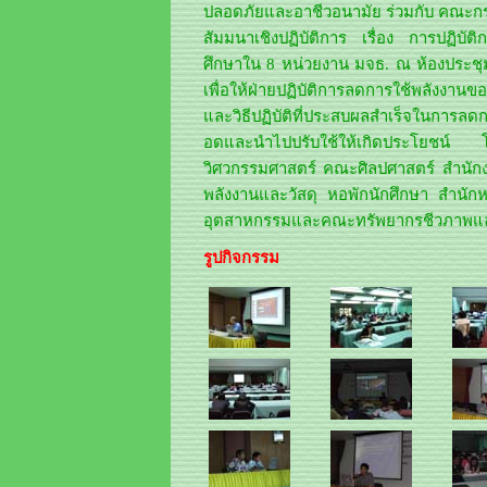
ปลอดภัยและอาชีวอนามัย ร่วมกับ คณะกร
สัมมนาเชิงปฏิบัติการ เรื่อง การปฏิบั
ศึกษาใน 8 หน่วยงาน มจธ. ณ ห้องประชุม
เพื่อให้ฝ่ายปฏิบัติการลดการใช้พลังงา
และวิธีปฏิบัติที่ประสบผลสำเร็จในการลด
อดและนำไปปรับใช้ให้เกิดประโยชน์
วิศวกรรมศาสตร์ คณะศิลปศาสตร์ สำนั
พลังงานและวัสดุ หอพักนักศึกษา สำนั
อุตสาหกรรมและคณะทรัพยากรชีวภาพแ
รูปกิจกรรม