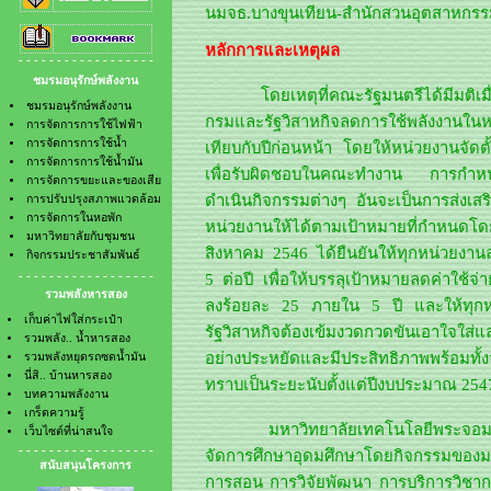
นมจธ.บางขุนเทียน-สำนักสวนอุตสาหก
- การจัดการการใช้น้ำมัน
- รวมพลังหยุดรถซดน้ำมัน
- การจัดการขยะและของเสีย
- นี่สิ.. บ้านหารสอง
- การปรับปรุงสภาพแวดล้อม
หลักการและเหตุผล
- บทความพลังงาน
- - - - - - - - - - - - - - - - - -
- การจัดการในหอพัก
- เกร็ดความรู้
ชมรมอนุรักษ์พลังงาน
- มหาวิทยาลัยกับชุมชน
- เว็บไซต์ที่น่าสนใจ
โดยเหตุที่คณะรัฐมนตรีได้มีมติเม
- กิจกรรมประชาสัมพันธ์
ชมรมอนุรักษ์พลังงาน
กรมและรัฐวิสาหกิจลดการใช้พลังงานในห
การจัดการการใช้ไฟฟ้า
การจัดการการใช้น้ำ
เทียบกับปีก่อนหน้า โดยให้หน่วยงานจัดต
การจัดการการใช้น้ำมัน
เพื่อรับผิดชอบในคณะทำงาน การกำห
การจัดการขยะและของเสีย
ดำเนินกิจกรรมต่างๆ อันจะเป็นการส่งเส
การปรับปรุงสภาพแวดล้อม
การจัดการในหอพัก
หน่วยงานให้ได้ตามเป้าหมายที่กำหนด
มหาวิทยาลัยกับชุมชน
สิงหาคม 2546 ได้ยืนยันให้ทุกหน่วยงา
กิจกรรมประชาสัมพันธ์
- - - - - - - - - - - - - - - - - -
5 ต่อปี เพื่อให้บรรลุเป้าหมายลดค่าใช้
รวมพลังหารสอง
ลงร้อยละ 25 ภายใน 5 ปี และให้ทุกหน่
เก็บค่าไฟใส่กระเป๋า
รัฐวิสาหกิจต้องเข้มงวดกวดขันเอาใจใ
รวมพลัง.. น้ำหารสอง
อย่างประหยัดและมีประสิทธิภาพพร้อมทั้
รวมพลังหยุดรถซดน้ำมัน
นี่สิ.. บ้านหารสอง
ทราบเป็นระยะนับตั้งแต่ปีงบประมาณ 2547
บทความพลังงาน
เกร็ดความรู้
มหาวิทยาลัยเทคโนโลยีพระจอมเกล้าธน
เว็บไซต์ที่น่าสนใจ
- - - - - - - - - - - - - - - - - -
จัดการศึกษาอุดมศึกษาโดยกิจกรรมของม
สนับสนุนโครงการ
การสอน การวิจัยพัฒนา การบริการวิชาก