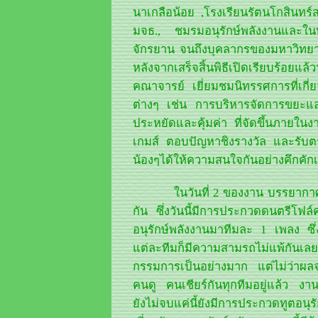
นาเกลือน้อย ,โรงเรียนรัตนโกสินท
มจธ., ชมรมอนุรักษ์พลังงานและใน
จักรยาน จนถึงบุคลากรของมหาวิทยา
หลังจากเสร็จสิ้นพิธีเปิดเรียบร้
คณาจารย์ เยี่ยมชมนิทรรศการที่เกี
ต่างๆ เช่น การบริหารจัดการขยะแล
ประหยัดและคุ้มค่า ที่จัดขึ้นภายในง
เกมส์ ตอบปัญหาชิงรางวัล และรับตร
น้องๆได้ให้ความสนใจกันอย่างคึกคักเ
ในวันที่ 2 ของงาน บรรยากาศเป็
กัน ซึ่งวันนี้มีการประกวดดนตรีโฟล
อนุรักษ์พลังงานมาทีมละ 1 เพลง ซึ่
แต่ละทีมก็มีความสามรถไม่แพ้กัน
กรรมการเป็นอย่างมาก แต่ไม่ว่าผล
คนดู คนเชียร์กันทุกทีมอยู่แล้ว งาน
ยังไม่จบแค่นี้ยังมีการประกวดทูตอนุรั