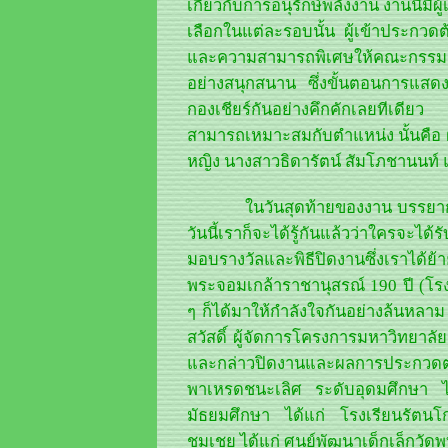
เกี่ยวกับการอนุรักษ์พลังงาน งานนี้
เลือกในแต่ละรอบนั้น ผู้เข้าประกว
และความสามารถพิเศษให้คณะกรรมกา
อย่างสนุกสนาน ซึ่งขั้นตอนการแสดงค
กองเชียร์กันอย่างคึกคักเลยทีเดียว
สามารถเหมาะสมกับตำแหน่ง นั้นคือ 
หญิง นางสาวธิดารัตน์ สัมโภชานนท์
ในวันสุดท้ายของงาน บรรยากาศก็เ
วันนี้เราก็จะได้รู้กันแล้วว่าใครจะไ
มอบรางวัลและพิธีปิดงานซึ่งเราได้
พระจอมเกล้าราชานุสรณ์ 190 ปี (โร
ๆ ก็ได้มาให้กำลังใจกันอย่างล้นหลา
สวัสดิ์ ผู้จัดการโครงการมหาวิทยาล
และกล่าวปิดงานและผลการประกวด
พาเหรดชนะเลิศ ระดับอุดมศึกษา 
มัธยมศึกษา ได้แก่ โรงเรียนรัตนโ
ชมเชย ได้แก่ ศูนย์พัฒนาเด็กเล็กวัดพ