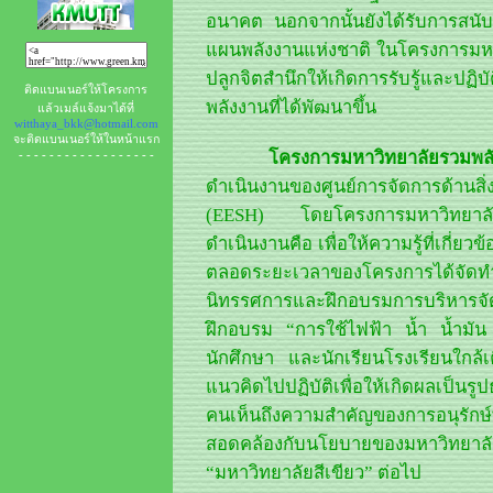
อนาคต นอกจากนั้นยังได้รับการส
แผนพลังงานแห่งชาติ ในโครงการมหาว
ปลูกจิตสำนึกให้เกิดการรับรู้และปฏ
ติดแบนเนอร์ให้โครงการ
พลังงานที่ได้พัฒนาขึ้น
แล้วเมล์แจ้งมาได้ที่
witthaya_bkk@hotmail.com
จะติดแบนเนอร์ให้ในหน้าแรก
โครงการมหาวิทยาลัยรวมพล
- - - - - - - - - - - - - - - - - -
ดำเนินงานของศูนย์การจัดการด้านส
(EESH) โดยโครงการมหาวิทยาลัยร
ดำเนินงานคือ เพื่อให้ความรู้ที่เกี่ยว
ตลอดระยะเวลาของโครงการได้จั
นิทรรศการและฝึกอบรมการบริหารจ
ฝึกอบรม “การใช้ไฟฟ้า น้ำ น้ำมัน 
นักศึกษา และนักเรียนโรงเรียนใกล้เค
แนวคิดไปปฏิบัติเพื่อให้เกิดผลเป็นรู
คนเห็นถึงความสำคัญของการอนุรักษ์พ
สอดคล้องกับนโยบายของมหาวิทยาลัยรว
“มหาวิทยาลัยสีเขียว” ต่อไป