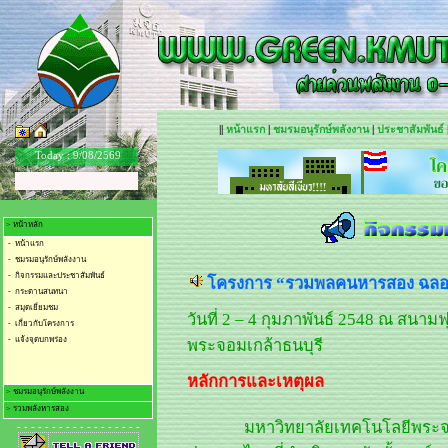
||
หน้าแรก
|
ชมรมอนุรักษ์พลังงาน
|
ประชาสัมพันธ์
Today :
9/08/2569
> หน้าหลัก
- หน้าแรก
- ชมรมอนุรักษ์พลังงาน
- กิจกรรมและประชาสัมพันธ์
โครงการ “รวมพลคนหารสอง ฉลอง
- กระดานสนทนา
- สมุดเยี่ยมชม
วันที่ 2 – 4 กุมภาพันธ์ 2548 ณ สนา
- เกี่ยวกับโครงการ
- แจ้งจุดบกพร่อง
พระจอมเกล้าธนบุรี
หลักการและเหตุผล
> ชมรมอนุรักษ์พลังงาน
> รวมพลังหารสอง
- ชมรมอนุรักษ์พลังงาน
มหาวิทยาลัยเทคโนโลยีพระจอ
- - - - - - - - - - - - - - - - - -
- การจัดการการใช้ไฟฟ้า
- เก็บค่าไฟใส่กระเป๋า
- การจัดการการใช้น้ำ
- รวมพลัง.. น้ำหารสอง