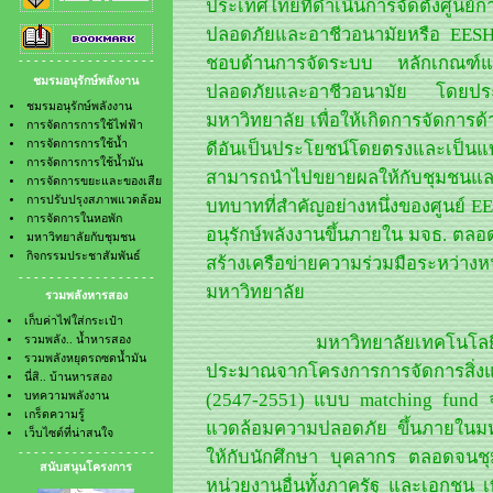
ประเทศไทยที่ดำเนินการจัดตั้งศูนย
- การจัดการการใช้น้ำมัน
- รวมพลังหยุดรถซดน้ำมัน
- การจัดการขยะและของเสีย
ปลอดภัยและอาชีวอนามัยหรือ EESH ข
- นี่สิ.. บ้านหารสอง
- การปรับปรุงสภาพแวดล้อม
- บทความพลังงาน
ชอบด้านการจัดระบบ หลักเกณฑ์และ
- - - - - - - - - - - - - - - - - -
- การจัดการในหอพัก
- เกร็ดความรู้
ชมรมอนุรักษ์พลังงาน
- มหาวิทยาลัยกับชุมชน
- เว็บไซต์ที่น่าสนใจ
ปลอดภัยและอาชีวอนามัย โดยประ
- กิจกรรมประชาสัมพันธ์
ชมรมอนุรักษ์พลังงาน
มหาวิทยาลัย เพื่อให้เกิดการจัดการ
การจัดการการใช้ไฟฟ้า
การจัดการการใช้น้ำ
ดีอันเป็นประโยชน์โดยตรงและเป็นแบ
การจัดการการใช้น้ำมัน
สามารถนำไปขยายผลให้กับชุมชนและห
การจัดการขยะและของเสีย
การปรับปรุงสภาพแวดล้อม
บทบาทที่สำคัญอย่างหนึ่งของศูนย์ 
การจัดการในหอพัก
อนุรักษ์พลังงานขึ้นภายใน มจธ. ตลอด
มหาวิทยาลัยกับชุมชน
กิจกรรมประชาสัมพันธ์
สร้างเครือข่ายความร่วมมือระหว่า
- - - - - - - - - - - - - - - - - -
มหาวิทยาลัย
รวมพลังหารสอง
เก็บค่าไฟใส่กระเป๋า
มหาวิทยาลัยเทคโนโลยีพระจอม
รวมพลัง.. น้ำหารสอง
รวมพลังหยุดรถซดน้ำมัน
ประมาณจากโครงการการจัดการสิ่ง
นี่สิ.. บ้านหารสอง
บทความพลังงาน
(2547-2551) แบบ matching fund จา
เกร็ดความรู้
แวดล้อมความปลอดภัย ขึ้นภายในมหาว
เว็บไซต์ที่น่าสนใจ
- - - - - - - - - - - - - - - - - -
ให้กับนักศึกษา บุคลากร ตลอดจนช
สนับสนุนโครงการ
หน่วยงานอื่นทั้งภาครัฐ และเอกชน เพื