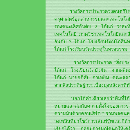
รางวัลการประกวดวงดนตรีโฟล์คซ
ครุศาสตร์อุตสาหกรรมและเทคโนโลยี
รองชนะเลิศอันดับ 2 ได้แก่ วงส
เทคโนโลยี ภาควิชาเทคโนโลยีและสื
อันดับ 3 ได้แก่ โรงเรียนรัตนโกสิ
ได้แก่ โรงเรียนวัดประดู่ในทรงธรรม
รางวัลการประกวด “สิ่งประดิษฐ์จ
ได้แก่ โรงเรียนวัดบัวผัน จากผล
ได้แก่ นายอดิศัย กาเหย็ม คณะส
จากสิ่งประดิษฐ์กระเบื้องมุงหลังคาท
บอกได้คำเดียวเลยว่าทีมที่ได้ร
หมายและสมกับความตั้งใจของการร
ความมันด้วยคอนเสิร์ต “ รวมพลคนหา
วงเพลินที่มาโชว์การเล่นฟรุ๊ทและกีต
เรียกได้ว่า กล่อมอารมณ์คนดูให้