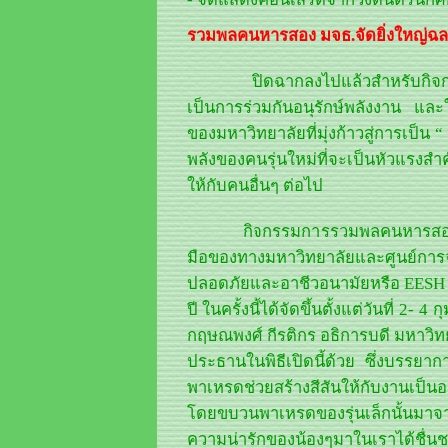
รวมพลคนหารสอง มจธ.จัดยิ่งใหญ่ฉลอ
ปิดฉากลงไปแล้วสำหรับกิจ
เป็นการร่วมกันอนุรักษ์พลังงาน แล
ของมหาวิทยาลัยที่มุ่งก้าวสู่การเป็น “
พลังของคนรุ่นใหม่ที่จะเป็นหัวแรงส
ให้กับคนอื่นๆ ต่อไป
กิจกรรมการรวมพลคนหารสองในครั้
มือของทางมหาวิทยาลัยและศูนย์ก
ปลอดภัยและอาชีวอนามัยหรือ EESH
ปี ในครั้งนี้ได้จัดขึ้นตั้งแต่วันที่ 2-
กฤษณพงศ์ กีรติกร อธิการบดี มหาวิ
ประธานในพิธีเปิดนี้ด้วย ซึ่งบรรย
พาเหรดช่วยสร้างสีสันให้กับงานเป็นอย่
โดยขบวนพาเหรดของรุ่นเล็กนั้นมาจา
ความน่ารักของน้องๆมาในเราได้ชื