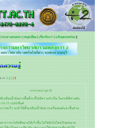
|
กระดานสนทนา
|
สมุดเยี่ยม
|
เกี่ยวกับเรา
|
แจ้งจุดบกพร่อง
||
้า >>
1
|
2
|
3
: www.moct.go.th
ปลืองน้ำมันมากขึ้นทั้งๆ ที่ไม่มีความจำเป็น ในกรณีที่ท่านขับ
 10-15 เปอร์เซ็นต์
รวดเร็ว จะทำให้สิ้นเปลืองน้ำมันมากเครื่องยนต์และชิ้นส่วน
งว่าจะไปถึงที่หมายได้เร็วขึ้น ไม่ใช่ขับไปโดยไร้จุดหมาย
รัวใช้รถในคราวเดียวกัน เพราะการใช้รถหลายเที่ยวทำให้