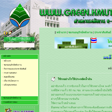
||
หน้าแรก
|
ชมรมอนุรักษ์พลังงาน
|
ประชาสัมพันธ์
Today :
7/08/2569
> หน้าหลัก
- หน้าแรก
- ชมรมอนุรักษ์พลังงาน
หน
- กิจกรรมและประชาสัมพันธ์
- กระดานสนทนา
- สมุดเยี่ยมชม
ใช้รถอย่างไรให้ประหยัดน้ำมัน
- เกี่ยวกับโครงการ
- แจ้งจุดบกพร่อง
อย่าขับรถเร็ว การขับรถเร็วในการใช้รถทางไกล จะทำให้เ
รถที่มีความเร็ว 80 กม./ชม. ท่านจะประหยัดน้ำมันได้ถึง
อย่าออกรถเร็วแบบรถแข่งการออกรถเร็วอย่างรุนแรงและ
> ชมรมอนุรักษ์พลังงาน
ต่างๆก็สึกหรอมากเช่นกัน
> รวมพลังหารสอง
- ชมรมอนุรักษ์พลังงาน
ใช้ความเร็วสม่ำเสมอ
- - - - - - - - - - - - - - - - - -
- การจัดการการใช้ไฟฟ้า
- เก็บค่าไฟใส่กระเป๋า
มีจุดหมายในการเดินทางการใช้รถจะต้องมีแผนการเดินทา
- การจัดการการใช้น้ำ
- รวมพลัง.. น้ำหารสอง
กำหนดการใช้รถยนต์ในแต่ละวันเพื่อให้ทุกคนในครอบค