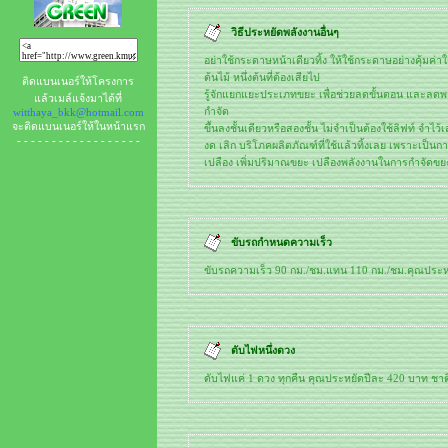
วิธีประหยัดพลังงานอื่นๆ
อย่าใช้กระดาษหน้าเดียวทิ้ง ให้ใช้กระดาษอย่างคุ้มค่า
ต้นไม้ หนึ่งต้นที่ต้องเสียไป
ติดแบนเนอร์ให้โครงการ
รู้จักแยกแยะประเภทขยะ เพื่อช่วยลดขั้นตอน และลด
แล้วเมล์แจ้งมาได้ที่
กำจัด
witthaya_bkk@hotmail.com
จะติดแบนเนอร์ให้ในหน้าแรก
ขึ้นลงชั้นเดียวหรือสองชั้น ไม่จำเป็นต้องใช้ลิฟท์ จำไ
- - - - - - - - - - - - - - - - - -
งด เลิก บริโภคผลิตภัณฑ์ที่ใช้แล้วทิ้งเลย เพราะเป็น
เปลือง เพิ่มปริมาณขยะ เปลืองพลังงานในการกำจัดขย
ขับรถกำหนดความเร็ว
ขับรถความเร็ว 90 กม./ชม.แทน 110 กม./ชม.คุณประห
ดับไฟหนึ่งดวง
ดับไฟแค่ 1 ดวง ทุกคืน คุณประหยัดปีละ 420 บาท ชา