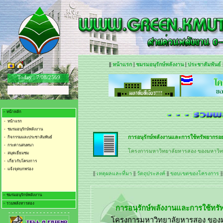
||
หน้าแรก
|
ชมรมอนุรักษ์พลังงาน
|
ประชาสัมพันธ์
Today :
7/08/2569
> หน้าหลัก
- หน้าแรก
- ชมรมอนุรักษ์พลังงาน
การอนุรักษ์พลังงานและการใช้ทรัพยากรอย่
- กิจกรรมและประชาสัมพันธ์
- กระดานสนทนา
โครงการมหาวิทยาลัยหารสอง ของมหาวิทย
- สมุดเยี่ยมชม
- เกี่ยวกับโครงการ
- แจ้งจุดบกพร่อง
||
เหตุผลและที่มา
||
วัตถุประสงค์
||
ขอบเขตของโครงการ
|
> ชมรมอนุรักษ์พลังงาน
> รวมพลังหารสอง
- ชมรมอนุรักษ์พลังงาน
- - - - - - - - - - - - - - - - - -
- การจัดการการใช้ไฟฟ้า
- เก็บค่าไฟใส่กระเป๋า
- การจัดการการใช้น้ำ
- รวมพลัง.. น้ำหารสอง