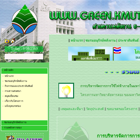
||
หน้าแรก
|
ชมรมอนุรักษ์พลังงาน
|
ประชาสัมพันธ์
Today :
9/08/2569
> หน้าหลัก
- หน้าแรก
- ชมรมอนุรักษ์พลังงาน
การบริหารจัดการการใช้ไฟฟ้าภายในมหาว
- กิจกรรมและประชาสัมพันธ์
- กระดานสนทนา
โครงการมหาวิทยาลัยหารสอง ของมหาวิทย
- สมุดเยี่ยมชม
- เกี่ยวกับโครงการ
- แจ้งจุดบกพร่อง
||
เหตุผลและที่มา
||
วัตถุประสงค์
||
ขอบเขตของโครงการ
|
> ชมรมอนุรักษ์พลังงาน
> รวมพลังหารสอง
- ชมรมอนุรักษ์พลังงาน
- - - - - - - - - - - - - - - - - -
- การจัดการการใช้ไฟฟ้า
- เก็บค่าไฟใส่กระเป๋า
- การจัดการการใช้น้ำ
- รวมพลัง.. น้ำหารสอง