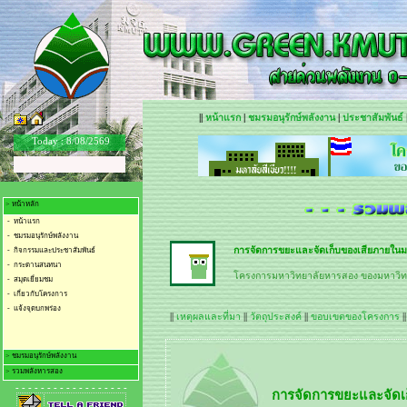
||
หน้าแรก
|
ชมรมอนุรักษ์พลังงาน
|
ประชาสัมพันธ์
Today :
8/08/2569
> หน้าหลัก
- หน้าแรก
- ชมรมอนุรักษ์พลังงาน
การจัดการขยะและจัดเก็บของเสียภายในม
- กิจกรรมและประชาสัมพันธ์
- กระดานสนทนา
โครงการมหาวิทยาลัยหารสอง ของมหาวิทย
- สมุดเยี่ยมชม
- เกี่ยวกับโครงการ
- แจ้งจุดบกพร่อง
||
เหตุผลและที่มา
||
วัตถุประสงค์
||
ขอบเขตของโครงการ
|
> ชมรมอนุรักษ์พลังงาน
> รวมพลังหารสอง
- ชมรมอนุรักษ์พลังงาน
- - - - - - - - - - - - - - - - - -
- การจัดการการใช้ไฟฟ้า
- เก็บค่าไฟใส่กระเป๋า
- การจัดการการใช้น้ำ
- รวมพลัง.. น้ำหารสอง